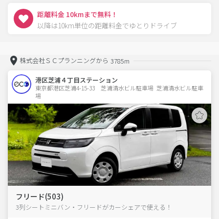
距離料金 10kmまで無料！
以降は10km単位の距離料金でゆとりドライブ
株式会社ＳＣプランニングから
3785m
港区芝浦４丁目ステーション
東京都港区芝浦4-15-33　芝浦清水ビル駐車場  芝浦清水ビル駐車
場
フリード(503)
3列シートミニバン・フリードがカーシェアで使える！