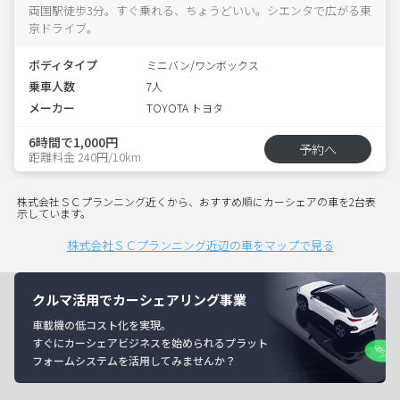
両国駅徒歩3分。すぐ乗れる、ちょうどいい。シエンタで広がる東
京ドライブ。
ボディタイプ
ミニバン/ワンボックス
乗車人数
7人
メーカー
TOYOTA トヨタ
6時間で1,000円
予約へ
距離料金 240円/10km
株式会社ＳＣプランニング近くから、おすすめ順にカーシェアの車を2台表
示しています。
株式会社ＳＣプランニング近辺の車をマップで見る
クルマ活用でカーシェアリング事業
車載機の低コスト化を実現。
すぐにカーシェアビジネスを始められるプラット
フォームシステムを活用してみませんか？