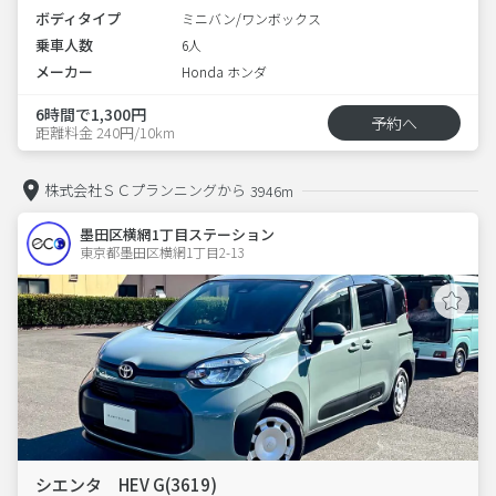
ボディタイプ
ミニバン/ワンボックス
乗車人数
6人
メーカー
Honda ホンダ
6時間で1,300円
予約へ
距離料金 240円/10km
株式会社ＳＣプランニングから
3946m
墨田区横網1丁目ステーション
東京都墨田区横網1丁目2-13  
シエンタ HEV G(3619)