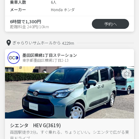
乗車人数
6人
メーカー
Honda ホンダ
6時間で1,300円
予約へ
距離料金 240円/10km
ぎゃらりいサムホールから
4229m
墨田区横網1丁目ステーション
東京都墨田区横網1丁目2-13  
シエンタ HEV G(3619)
両国駅徒歩3分。すぐ乗れる、ちょうどいい。シエンタで広がる東
京ドライブ。