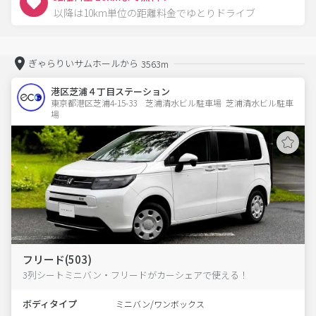
以降は10km単位の距離料金でゆとりドライブ
ぎゃらりいサムホールから
3563m
港区芝浦４丁目ステーション
東京都港区芝浦4-15-33　芝浦清水ビル駐車場  芝浦清水ビル駐車
場
フリード(503)
3列シートミニバン・フリードがカーシェアで使える！
ボディタイプ
ミニバン/ワンボックス