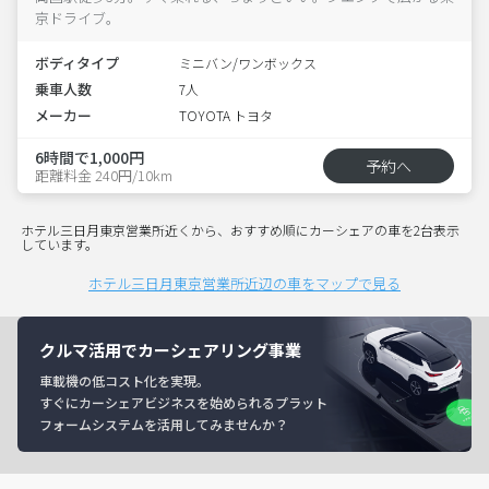
京ドライブ。
ボディタイプ
ミニバン/ワンボックス
乗車人数
7人
メーカー
TOYOTA トヨタ
6時間で1,000円
予約へ
距離料金 240円/10km
ホテル三日月東京営業所近くから、おすすめ順にカーシェアの車を2台表示
しています。
ホテル三日月東京営業所近辺の車をマップで見る
クルマ活用でカーシェアリング事業
車載機の低コスト化を実現。
すぐにカーシェアビジネスを始められるプラット
フォームシステムを活用してみませんか？