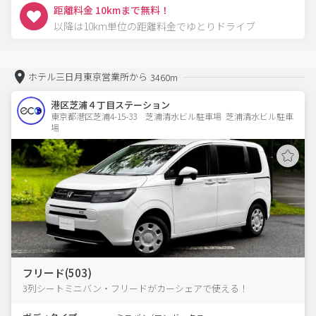
距離料金 10kmまで無料！
以降は10km単位の距離料金でゆとりドライブ
ホテル三日月東京営業所から
3460m
港区芝浦４丁目ステーション
東京都港区芝浦4-15-33　芝浦清水ビル駐車場  芝浦清水ビル駐車
場
フリード(503)
3列シートミニバン・フリードがカーシェアで使える！