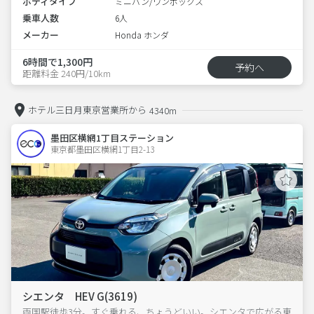
ボディタイプ
ミニバン/ワンボックス
乗車人数
6人
メーカー
Honda ホンダ
6時間で1,300円
予約へ
距離料金 240円/10km
ホテル三日月東京営業所から
4340m
墨田区横網1丁目ステーション
東京都墨田区横網1丁目2-13  
シエンタ HEV G(3619)
両国駅徒歩3分。すぐ乗れる、ちょうどいい。シエンタで広がる東