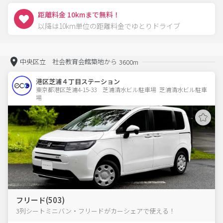
距離料金 10kmまで無料！
以降は10km単位の距離料金でゆとりドライブ
中央区立 社会教育会館築地から
3600m
港区芝浦４丁目ステーション
東京都港区芝浦4-15-33　芝浦清水ビル駐車場  芝浦清水ビル駐車
場
フリード(503)
3列シートミニバン・フリードがカーシェアで使える！