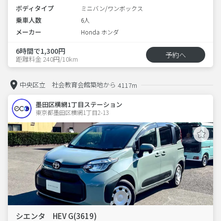
ボディタイプ
ミニバン/ワンボックス
乗車人数
6人
メーカー
Honda ホンダ
6時間で1,300円
予約へ
距離料金 240円/10km
中央区立 社会教育会館築地から
4117m
墨田区横網1丁目ステーション
東京都墨田区横網1丁目2-13  
シエンタ HEV G(3619)