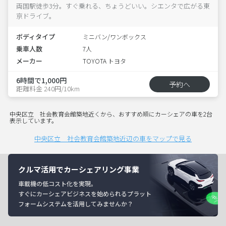
両国駅徒歩3分。すぐ乗れる、ちょうどいい。シエンタで広がる東
京ドライブ。
ボディタイプ
ミニバン/ワンボックス
乗車人数
7人
メーカー
TOYOTA トヨタ
6時間で1,000円
予約へ
距離料金 240円/10km
中央区立 社会教育会館築地近くから、おすすめ順にカーシェアの車を2台
表示しています。
中央区立 社会教育会館築地近辺の車をマップで見る
クルマ活用でカーシェアリング事業
車載機の低コスト化を実現。
すぐにカーシェアビジネスを始められるプラット
フォームシステムを活用してみませんか？