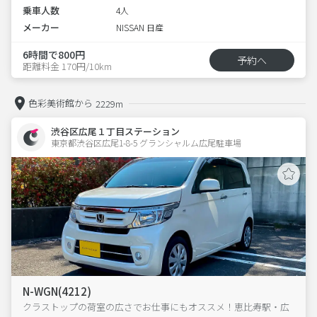
乗車人数
4人
メーカー
NISSAN 日産
6時間で800円
予約へ
距離料金 170円/10km
色彩美術館から
2229m
渋谷区広尾１丁目ステーション
東京都渋谷区広尾1-8-5 グランシャルム広尾駐車場 
N-WGN(4212)
クラストップの荷室の広さでお仕事にもオススメ！恵比寿駅・広