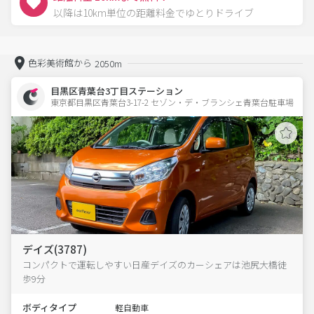
以降は10km単位の距離料金でゆとりドライブ
色彩美術館から
2050m
目黒区青葉台3丁目ステーション
東京都目黒区青葉台3-17-2 セゾン・デ・ブランシェ青葉台駐車場 
デイズ(3787)
コンパクトで運転しやすい日産デイズのカーシェアは池尻大橋徒
歩9分
ボディタイプ
軽自動車