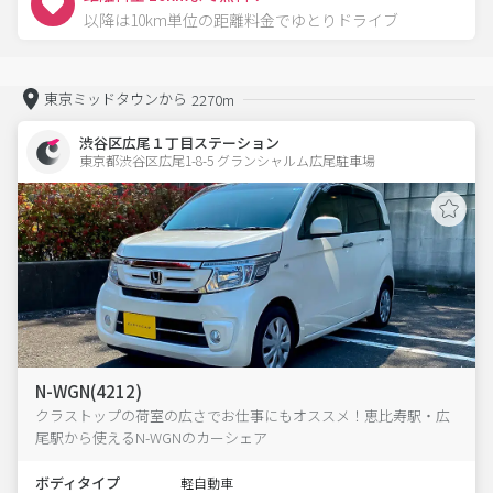
以降は10km単位の距離料金でゆとりドライブ
東京ミッドタウンから
2270m
渋谷区広尾１丁目ステーション
東京都渋谷区広尾1-8-5 グランシャルム広尾駐車場 
N-WGN(4212)
クラストップの荷室の広さでお仕事にもオススメ！恵比寿駅・広
尾駅から使えるN-WGNのカーシェア
ボディタイプ
軽自動車