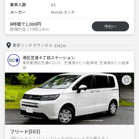
乗車人数
4人
メーカー
Honda ホンダ
6時間で1,000円
予約へ
距離料金 170円/10km
東京ミッドタウンから
3342m
港区芝浦４丁目ステーション
東京都港区芝浦4-15-33　芝浦清水ビル駐車場  芝浦清水ビル駐車
場
フリード(503)
3列シートミニバン・フリードがカーシェアで使える！