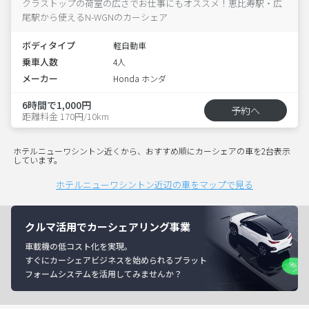
クラストップの荷室の広さでお仕事にもオススメ！恵比寿駅・広
尾駅から使えるN-WGNのカーシェア
ボディタイプ
軽自動車
乗車人数
4人
メーカー
Honda ホンダ
6時間で1,000円
予約へ
距離料金 170円/10km
ホテルニューワシントン近くから、おすすめ順にカーシェアの車を2台表示
しています。
ホテルニューワシントン近辺の車をマップで見る
クルマ活用でカーシェアリング事業
車載機の低コスト化を実現。
すぐにカーシェアビジネスを始められるプラット
フォームシステムを活用してみませんか？