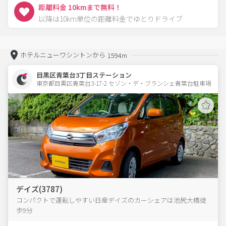
距離料金 10kmまで無料！
以降は10km単位の距離料金でゆとりドライブ
ホテルニューワシントンから
1594m
目黒区青葉台3丁目ステーション
東京都目黒区青葉台3-17-2 セゾン・デ・ブランシェ青葉台駐車場 
デイズ(3787)
コンパクトで運転しやすい日産デイズのカーシェアは池尻大橋徒
歩9分