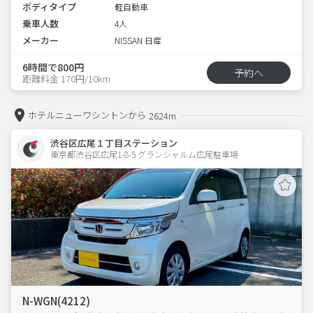
ボディタイプ
軽自動車
乗車人数
4人
メーカー
NISSAN 日産
6時間で800円
予約へ
距離料金 170円/10km
ホテルニューワシントンから
2624m
渋谷区広尾１丁目ステーション
東京都渋谷区広尾1-8-5 グランシャルム広尾駐車場 
N-WGN(4212)