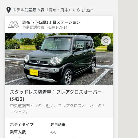
ホテル武蔵野の森（調布・府中）から
1432m
調布市下石原1丁目ステーション
東京都調布市下石原1-39-14  
スタッドレス装着車：フレアクロスオーバー
(5412)
中央道調布インター近く、フレアクロスオーバーのカ
ーシェア。
ボディタイプ
軽自動車
乗車人数
4人