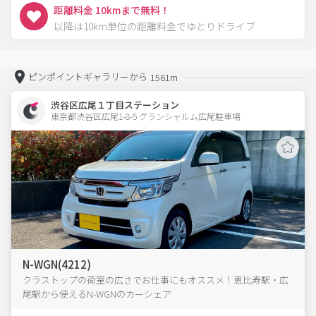
距離料金 10kmまで無料！
以降は10km単位の距離料金でゆとりドライブ
ピンポイントギャラリーから
1561m
渋谷区広尾１丁目ステーション
東京都渋谷区広尾1-8-5 グランシャルム広尾駐車場 
N-WGN(4212)
クラストップの荷室の広さでお仕事にもオススメ！恵比寿駅・広
尾駅から使えるN-WGNのカーシェア