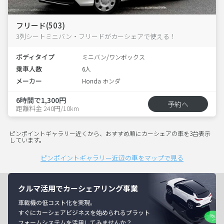
フリード(503)
3列シートミニバン・フリードがカーシェアで使える！
ボディタイプ
ミニバン/ワンボックス
乗車人数
6人
メーカー
Honda ホンダ
6時間で1,300円
予約へ
距離料金 240円/10km
ピンポイントギャラリー近くから、おすすめ順にカーシェアの車を3台表示
しています。
ピンポイントギャラリー近辺の車をマップで見る
クルマ活用でカーシェアリング事業
車載機の低コスト化を実現。
すぐにカーシェアビジネスを始められるプラット
フォームシステムを活用してみませんか？