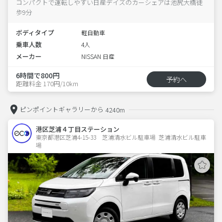
コンパクトで運転しやすい日産デイズのカーシェアは池尻大橋徒
歩9分
ボディタイプ
軽自動車
乗車人数
4人
メーカー
NISSAN 日産
6時間で800円
予約へ
距離料金 170円/10km
ピンポイントギャラリーから
4240m
港区芝浦４丁目ステーション
東京都港区芝浦4-15-33　芝浦清水ビル駐車場  芝浦清水ビル駐車
場