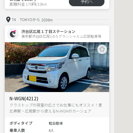
予約へ
距離料金 170円/10km
T4 TOKYOから
2036m
渋谷区広尾１丁目ステーション
東京都渋谷区広尾1-8-5 グランシャルム広尾駐車場 
N-WGN(4212)
クラストップの荷室の広さでお仕事にもオススメ！恵
比寿駅・広尾駅から使えるN-WGNのカーシェア
ボディタイプ
軽自動車
乗車人数
4人