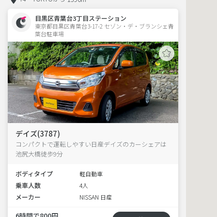
目黒区青葉台3丁目ステーション
東京都目黒区青葉台3-17-2 セゾン・デ・ブランシェ青
葉台駐車場 
デイズ(3787)
コンパクトで運転しやすい日産デイズのカーシェアは
池尻大橋徒歩9分
ボディタイプ
軽自動車
乗車人数
4人
メーカー
NISSAN 日産
6時間で800円