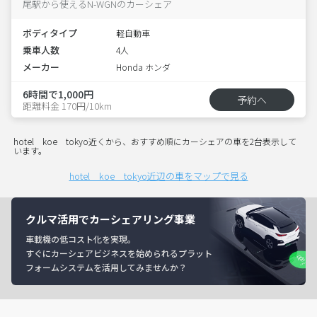
尾駅から使えるN-WGNのカーシェア
ボディタイプ
軽自動車
乗車人数
4人
メーカー
Honda ホンダ
6時間で1,000円
予約へ
距離料金 170円/10km
hotel koe tokyo近くから、おすすめ順にカーシェアの車を2台表示して
います。
hotel koe tokyo近辺の車をマップで見る
クルマ活用でカーシェアリング事業
車載機の低コスト化を実現。
すぐにカーシェアビジネスを始められるプラット
フォームシステムを活用してみませんか？