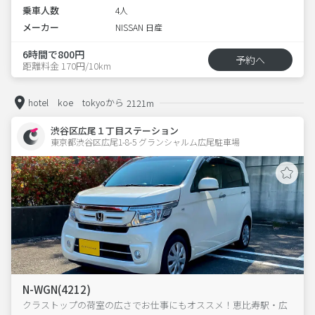
乗車人数
4人
メーカー
NISSAN 日産
6時間で800円
予約へ
距離料金 170円/10km
hotel koe tokyoから
2121m
渋谷区広尾１丁目ステーション
東京都渋谷区広尾1-8-5 グランシャルム広尾駐車場 
N-WGN(4212)
クラストップの荷室の広さでお仕事にもオススメ！恵比寿駅・広