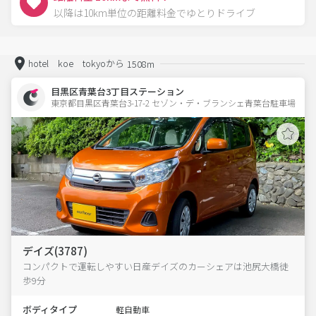
以降は10km単位の距離料金でゆとりドライブ
hotel koe tokyoから
1508m
目黒区青葉台3丁目ステーション
東京都目黒区青葉台3-17-2 セゾン・デ・ブランシェ青葉台駐車場 
デイズ(3787)
コンパクトで運転しやすい日産デイズのカーシェアは池尻大橋徒
歩9分
ボディタイプ
軽自動車