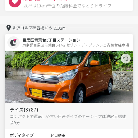
以降は10km単位の距離料金でゆとりドライブ
北沢ゴルフ練習場から
2192m
目黒区青葉台3丁目ステーション
東京都目黒区青葉台3-17-2 セゾン・デ・ブランシェ青葉台駐車場 
デイズ(3787)
コンパクトで運転しやすい日産デイズのカーシェアは池尻大橋徒
歩9分
ボディタイプ
軽自動車