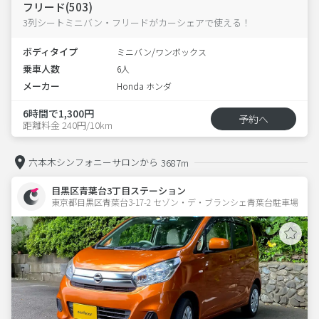
フリード(503)
3列シートミニバン・フリードがカーシェアで使える！
ボディタイプ
ミニバン/ワンボックス
乗車人数
6人
メーカー
Honda ホンダ
6時間で1,300円
予約へ
距離料金 240円/10km
六本木シンフォニーサロンから
3687m
目黒区青葉台3丁目ステーション
東京都目黒区青葉台3-17-2 セゾン・デ・ブランシェ青葉台駐車場 