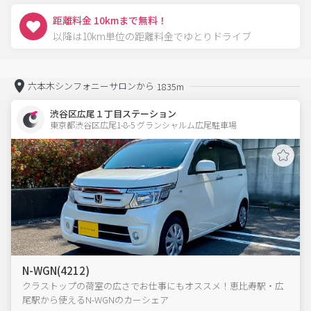
距離料金 10kmまで無料！
以降は10km単位の距離料金でゆとりドライブ
六本木シンフォニーサロンから
1835m
渋谷区広尾１丁目ステーション
東京都渋谷区広尾1-8-5 グランシャルム広尾駐車場 
N-WGN(4212)
クラストップの荷室の広さでお仕事にもオススメ！恵比寿駅・広
尾駅から使えるN-WGNのカーシェア