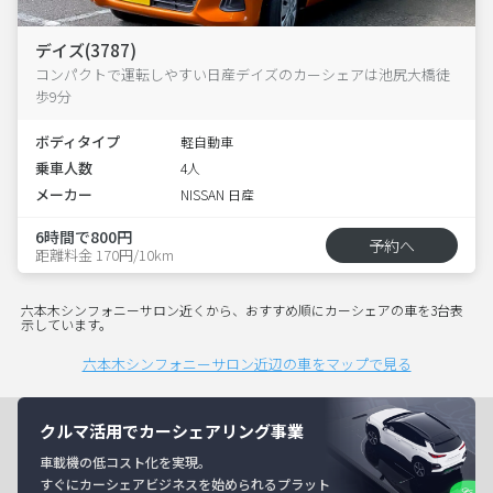
デイズ(3787)
コンパクトで運転しやすい日産デイズのカーシェアは池尻大橋徒
歩9分
ボディタイプ
軽自動車
乗車人数
4人
メーカー
NISSAN 日産
6時間で800円
予約へ
距離料金 170円/10km
六本木シンフォニーサロン近くから、おすすめ順にカーシェアの車を3台表
示しています。
六本木シンフォニーサロン近辺の車をマップで見る
クルマ活用でカーシェアリング事業
車載機の低コスト化を実現。
すぐにカーシェアビジネスを始められるプラット