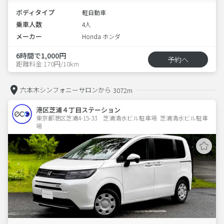
ボディタイプ
軽自動車
乗車人数
4人
メーカー
Honda ホンダ
6時間で1,000円
予約へ
距離料金 170円/10km
六本木シンフォニーサロンから
3072m
港区芝浦４丁目ステーション
東京都港区芝浦4-15-33　芝浦清水ビル駐車場  芝浦清水ビル駐車
場