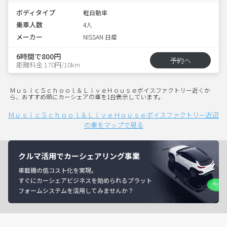
ボディタイプ
軽自動車
乗車人数
4人
メーカー
NISSAN 日産
6時間で800円
予約へ
距離料金 170円/10km
ＭｕｓｉｃＳｃｈｏｏｌ＆ＬｉｖｅＨｏｕｓｅボイスファクトリー近くか
ら、おすすめ順にカーシェアの車を1台表示しています。
ＭｕｓｉｃＳｃｈｏｏｌ＆ＬｉｖｅＨｏｕｓｅボイスファクトリー近辺
の車をマップで見る
クルマ活用でカーシェアリング事業
車載機の低コスト化を実現。
すぐにカーシェアビジネスを始められるプラット
フォームシステムを活用してみませんか？