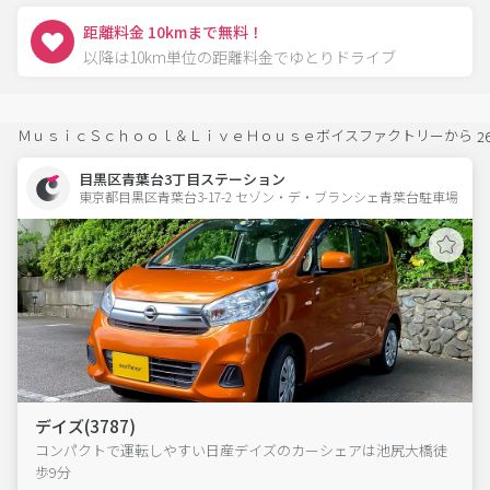
距離料金 10kmまで無料！
以降は10km単位の距離料金でゆとりドライブ
ＭｕｓｉｃＳｃｈｏｏｌ＆ＬｉｖｅＨｏｕｓｅボイスファクトリーから
2
目黒区青葉台3丁目ステーション
東京都目黒区青葉台3-17-2 セゾン・デ・ブランシェ青葉台駐車場 
デイズ(3787)
コンパクトで運転しやすい日産デイズのカーシェアは池尻大橋徒
歩9分