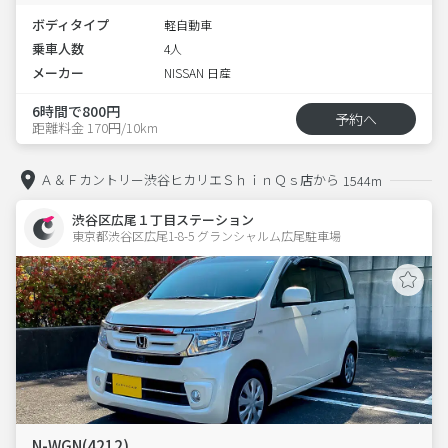
ボディタイプ
軽自動車
乗車人数
4人
メーカー
NISSAN 日産
6時間で800円
予約へ
距離料金 170円/10km
Ａ＆Ｆカントリー渋谷ヒカリエＳｈｉｎＱｓ店から
1544m
渋谷区広尾１丁目ステーション
東京都渋谷区広尾1-8-5 グランシャルム広尾駐車場 
N-WGN(4212)