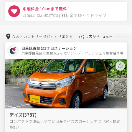
距離料金 10kmまで無料！
以降は10km単位の距離料金でゆとりドライブ
Ａ＆Ｆカントリー渋谷ヒカリエＳｈｉｎＱｓ店から
1478m
目黒区青葉台3丁目ステーション
東京都目黒区青葉台3-17-2 セゾン・デ・ブランシェ青葉台駐車場 
デイズ(3787)
コンパクトで運転しやすい日産デイズのカーシェアは池尻大橋徒
歩9分