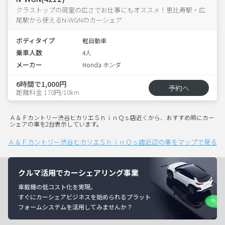
クラストップの荷室の広さでお仕事にもオススメ！恵比寿駅・広
尾駅から使えるN-WGNのカーシェア
ボディタイプ
軽自動車
乗車人数
4人
メーカー
Honda ホンダ
6時間で1,000円
予約へ
距離料金 170円/10km
Ａ＆Ｆカントリー渋谷ヒカリエＳｈｉｎＱｓ店近くから、おすすめ順にカー
シェアの車を2台表示しています。
Ａ＆Ｆカントリー渋谷ヒカリエＳｈｉｎＱｓ店近辺の車をマップで見る
クルマ活用でカーシェアリング事業
車載機の低コスト化を実現。
すぐにカーシェアビジネスを始められるプラット
フォームシステムを活用してみませんか？