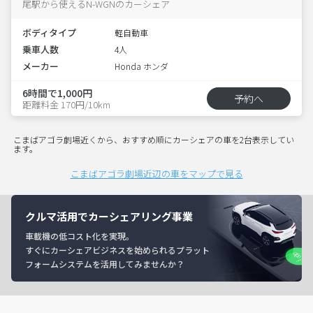
尾駅から使えるN-WGNのカーシェア
ボディタイプ
軽自動車
乗車人数
4人
メーカー
Honda ホンダ
6時間で1,000円
予約へ
距離料金 170円/10km
こまばアゴラ劇場近くから、おすすめ順にカーシェアの車を2台表示してい
ます。
こまばアゴラ劇場近辺の車をマップで見る
クルマ活用でカーシェアリング事業
車載機の低コスト化を実現。
すぐにカーシェアビジネスを始められるプラット
フォームシステムを活用してみませんか？