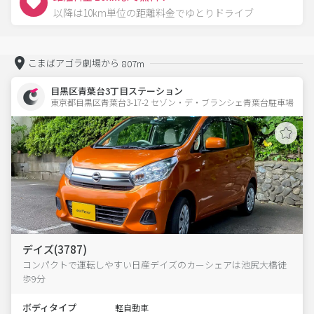
以降は10km単位の距離料金でゆとりドライブ
こまばアゴラ劇場から
807m
目黒区青葉台3丁目ステーション
東京都目黒区青葉台3-17-2 セゾン・デ・ブランシェ青葉台駐車場 
デイズ(3787)
コンパクトで運転しやすい日産デイズのカーシェアは池尻大橋徒
歩9分
ボディタイプ
軽自動車