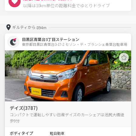
以降は10km単位の距離料金でゆとりドライブ
ギルティから
894m
目黒区青葉台3丁目ステーション
東京都目黒区青葉台3-17-2 セゾン・デ・ブランシェ青葉台駐車場 
デイズ(3787)
コンパクトで運転しやすい日産デイズのカーシェアは池尻大橋徒
歩9分
ボディタイプ
軽自動車