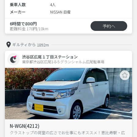
乗車人数
4人
メーカー
NISSAN 日産
6時間で800円
予約へ
距離料金 170円/10km
ギルティから
1892m
渋谷区広尾１丁目ステーション
東京都渋谷区広尾1-8-5 グランシャルム広尾駐車場 
N-WGN(4212)
クラストップの荷室の広さでお仕事にもオススメ！恵比寿駅・広