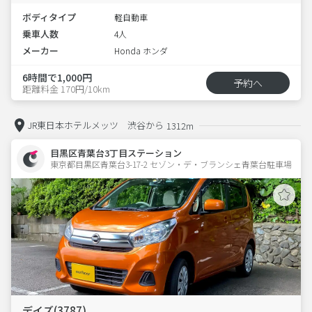
ボディタイプ
軽自動車
乗車人数
4人
メーカー
Honda ホンダ
6時間で1,000円
予約へ
距離料金 170円/10km
JR東日本ホテルメッツ 渋谷から
1312m
目黒区青葉台3丁目ステーション
東京都目黒区青葉台3-17-2 セゾン・デ・ブランシェ青葉台駐車場 
デイズ(3787)