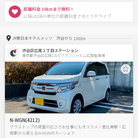
距離料金 10kmまで無料！
以降は10km単位の距離料金でゆとりドライブ
JR東日本ホテルメッツ 渋谷から
1302m
渋谷区広尾１丁目ステーション
東京都渋谷区広尾1-8-5 グランシャルム広尾駐車場 
N-WGN(4212)
クラストップの荷室の広さでお仕事にもオススメ！恵比寿駅・広
尾駅から使えるN-WGNのカーシェア