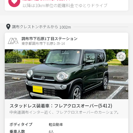
以降は10km単位の距離料金でゆとりドライブ
調布クレストンホテルから
1002m
調布市下石原1丁目ステーション
東京都調布市下石原1-39-14  
スタッドレス装着車：フレアクロスオーバー(5412)
中央道調布インター近く、フレアクロスオーバーのカーシェア。
ボディタイプ
軽自動車
乗車人数
4人