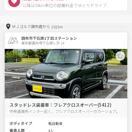
以降は10km単位の距離料金でゆとりドライブ
ＭＪゴルフ調布店から
1015m
調布市下石原1丁目ステーション
東京都調布市下石原1-39-14  
スタッドレス装着車：フレアクロスオーバー(5412)
中央道調布インター近く、フレアクロスオーバーのカーシェア。
ボディタイプ
軽自動車
乗車人数
4人