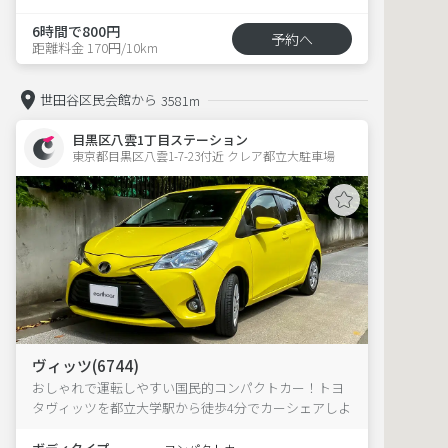
6時間で800円
予約へ
距離料金 170円/10km
世田谷区民会館から
3581m
目黒区八雲1丁目ステーション
東京都目黒区八雲1-7-23付近 クレア都立大駐車場  
ヴィッツ(6744)
おしゃれで運転しやすい国民的コンパクトカー！トヨ
タヴィッツを都立大学駅から徒歩4分でカーシェアしよ
う