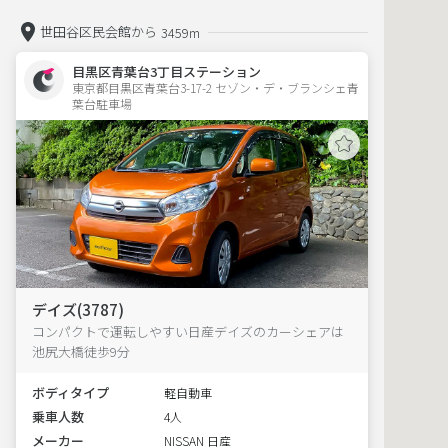
世田谷区民会館から
3459m
目黒区青葉台3丁目ステーション
東京都目黒区青葉台3-17-2 セゾン・デ・ブランシェ青
葉台駐車場 
デイズ(3787)
コンパクトで運転しやすい日産デイズのカーシェアは
池尻大橋徒歩9分
ボディタイプ
軽自動車
乗車人数
4人
メーカー
NISSAN 日産