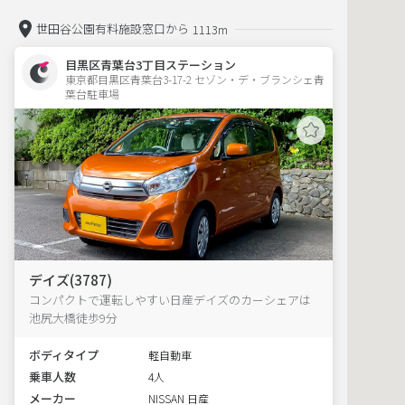
世田谷公園有料施設窓口から
1113m
目黒区青葉台3丁目ステーション
東京都目黒区青葉台3-17-2 セゾン・デ・ブランシェ青
葉台駐車場 
デイズ(3787)
コンパクトで運転しやすい日産デイズのカーシェアは
池尻大橋徒歩9分
ボディタイプ
軽自動車
乗車人数
4人
メーカー
NISSAN 日産