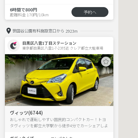
6時間で800円
予約へ
距離料金 170円/10km
世田谷公園有料施設窓口から
2923m
目黒区八雲1丁目ステーション
東京都目黒区八雲1-7-23付近 クレア都立大駐車場  
ヴィッツ(6744)
おしゃれで運転しやすい国民的コンパクトカー！トヨ
タヴィッツを都立大学駅から徒歩4分でカーシェアしよ
う