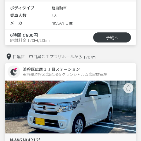
ボディタイプ
軽自動車
乗車人数
4人
メーカー
NISSAN 日産
6時間で800円
予約へ
距離料金 170円/10km
目黒区 中目黒ＧＴプラザホールから
1707m
渋谷区広尾１丁目ステーション
東京都渋谷区広尾1-8-5 グランシャルム広尾駐車場 
N-WGN(4212)