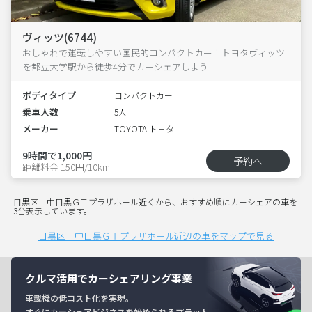
ヴィッツ(6744)
おしゃれで運転しやすい国民的コンパクトカー！トヨタヴィッツ
を都立大学駅から徒歩4分でカーシェアしよう
ボディタイプ
コンパクトカー
乗車人数
5人
メーカー
TOYOTA トヨタ
9時間で1,000円
予約へ
距離料金 150円/10km
目黒区 中目黒ＧＴプラザホール近くから、おすすめ順にカーシェアの車を
3台表示しています。
目黒区 中目黒ＧＴプラザホール近辺の車をマップで見る
クルマ活用でカーシェアリング事業
車載機の低コスト化を実現。
すぐにカーシェアビジネスを始められるプラット