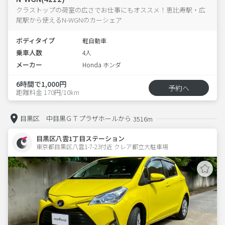
クラストップの荷室の広さでお仕事にもオススメ！恵比寿駅・広
尾駅から使えるN-WGNのカーシェア
ボディタイプ
軽自動車
乗車人数
4人
メーカー
Honda ホンダ
6時間で1,000円
予約へ
距離料金 170円/10km
目黒区 中目黒ＧＴプラザホールから
3516m
目黒区八雲1丁目ステーション
東京都目黒区八雲1-7-23付近 クレア都立大駐車場  