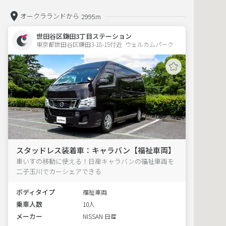
オークラランドから
2995m
世田谷区鎌田3丁目ステーション
東京都世田谷区鎌田3-18-15付近  ウェルカムパーク
スタッドレス装着車：キャラバン【福祉車両】
車いすの移動に使える！日産キャラバンの福祉車両を
二子玉川でカーシェアできる
ボディタイプ
福祉車両
乗車人数
10人
メーカー
NISSAN 日産