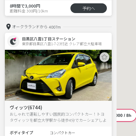
8時間で3,000円
予約へ
距離料金 300円/10km
オークラランドから
4007m
目黒区八雲1丁目ステーション
東京都目黒区八雲1-7-23付近 クレア都立大駐車場  
ヴィッツ(6744)
おしゃれで運転しやすい国民的コンパクトカー！トヨ
タヴィッツを都立大学駅から徒歩4分でカーシェアしよ
う
ボディタイプ
コンパクトカー