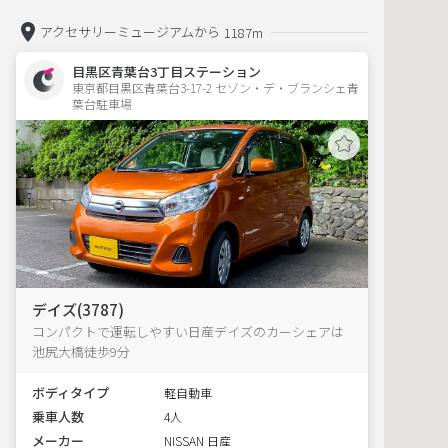
アクセサリーミュージアムから
1187m
目黒区青葉台3丁目ステーション
東京都目黒区青葉台3-17-2 セゾン・デ・ブランシェ青
葉台駐車場 
デイズ(3787)
コンパクトで運転しやすい日産デイズのカーシェアは
池尻大橋徒歩9分
ボディタイプ
軽自動車
乗車人数
4人
メーカー
NISSAN 日産