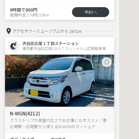
6時間で800円
予約へ
距離料金 170円/10km
アクセサリーミュージアムから
2671m
渋谷区広尾１丁目ステーション
東京都渋谷区広尾1-8-5 グランシャルム広尾駐車場 
N-WGN(4212)
クラストップの荷室の広さでお仕事にもオススメ！恵
比寿駅・広尾駅から使えるN-WGNのカーシェア