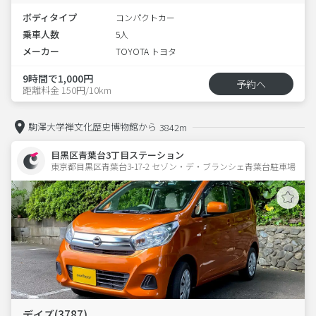
ボディタイプ
コンパクトカー
乗車人数
5人
メーカー
TOYOTA トヨタ
9時間で1,000円
予約へ
距離料金 150円/10km
駒澤大学禅文化歴史博物館から
3842m
目黒区青葉台3丁目ステーション
東京都目黒区青葉台3-17-2 セゾン・デ・ブランシェ青葉台駐車場 
デイズ(3787)