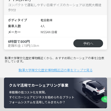
コンパクトで運転しやすい日産デイズのカーシェアは池尻大橋徒
歩9分
ボディタイプ
軽自動車
乗車人数
4人
メーカー
NISSAN 日産
6時間で800円
予約へ
距離料金 170円/10km
駒澤大学禅文化歴史博物館近くから、おすすめ順にカーシェアの車を2台表
示しています。
駒澤大学禅文化歴史博物館近辺の車をマップで見る
クルマ活用でカーシェアリング事業
車載機の低コスト化を実現。
すぐにカーシェアビジネスを始められるプラット
フォームシステムを活用してみませんか？