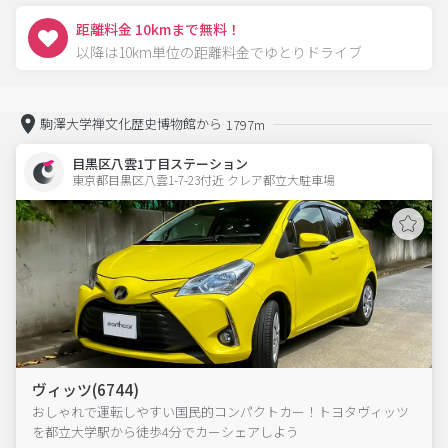
距離料金 10kmまで無料！
以降は10km単位の距離料金でゆとりドライブ
駒澤大学禅文化歴史博物館から
1797m
目黒区八雲1丁目ステーション
東京都目黒区八雲1-7-23付近 クレア都立大駐車場  
ヴィッツ(6744)
おしゃれで運転しやすい国民的コンパクトカー！トヨタヴィッツ
を都立大学駅から徒歩4分でカーシェアしよう