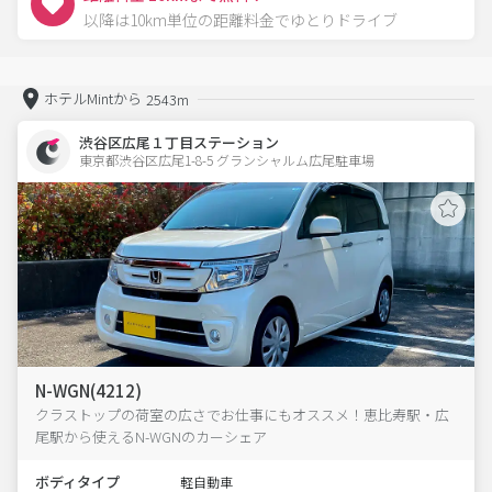
以降は10km単位の距離料金でゆとりドライブ
ホテルMintから
2543m
渋谷区広尾１丁目ステーション
東京都渋谷区広尾1-8-5 グランシャルム広尾駐車場 
N-WGN(4212)
クラストップの荷室の広さでお仕事にもオススメ！恵比寿駅・広
尾駅から使えるN-WGNのカーシェア
ボディタイプ
軽自動車