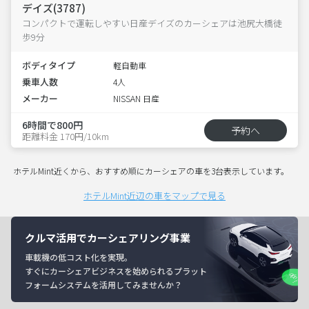
デイズ(3787)
コンパクトで運転しやすい日産デイズのカーシェアは池尻大橋徒
歩9分
ボディタイプ
軽自動車
乗車人数
4人
メーカー
NISSAN 日産
6時間で800円
予約へ
距離料金 170円/10km
ホテルMint近くから、おすすめ順にカーシェアの車を3台表示しています。
ホテルMint近辺の車をマップで見る
クルマ活用でカーシェアリング事業
車載機の低コスト化を実現。
すぐにカーシェアビジネスを始められるプラット
フォームシステムを活用してみませんか？