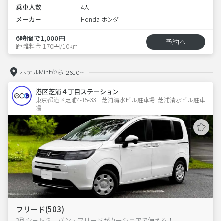
乗車人数
4人
メーカー
Honda ホンダ
6時間で1,000円
予約へ
距離料金 170円/10km
ホテルMintから
2610m
港区芝浦４丁目ステーション
東京都港区芝浦4-15-33　芝浦清水ビル駐車場  芝浦清水ビル駐車
場
フリード(503)
3列シートミニバン・フリードがカーシェアで使える！