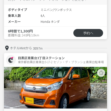
ボディタイプ
ミニバン/ワンボックス
乗車人数
6人
メーカー
Honda ホンダ
6時間で1,300円
予約へ
距離料金 240円/10km
ホテルMintから
3897m
目黒区青葉台3丁目ステーション
東京都目黒区青葉台3-17-2 セゾン・デ・ブランシェ青葉台駐車場 