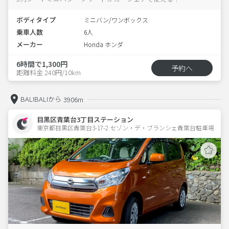
ボディタイプ
ミニバン/ワンボックス
乗車人数
6人
メーカー
Honda ホンダ
6時間で1,300円
予約へ
距離料金 240円/10km
BALIBALIから
3906m
目黒区青葉台3丁目ステーション
東京都目黒区青葉台3-17-2 セゾン・デ・ブランシェ青葉台駐車場 