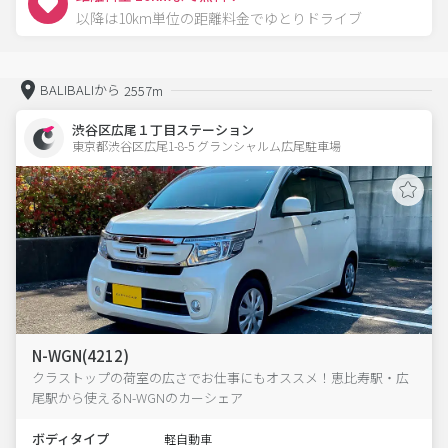
以降は10km単位の距離料金でゆとりドライブ
BALIBALIから
2557m
渋谷区広尾１丁目ステーション
東京都渋谷区広尾1-8-5 グランシャルム広尾駐車場 
N-WGN(4212)
クラストップの荷室の広さでお仕事にもオススメ！恵比寿駅・広
尾駅から使えるN-WGNのカーシェア
ボディタイプ
軽自動車