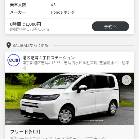
乗車人数
4人
メーカー
Honda ホンダ
6時間で1,000円
予約へ
距離料金 170円/10km
BALIBALIから
2618m
港区芝浦４丁目ステーション
東京都港区芝浦4-15-33　芝浦清水ビル駐車場  芝浦清水ビル駐車
場
フリード(503)
3列シートミニバン・フリードがカーシェアで使える！