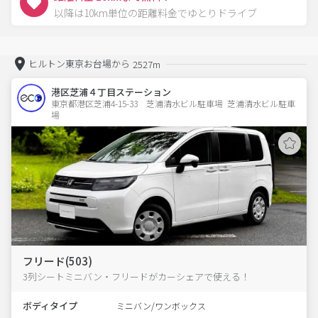
以降は10km単位の距離料金でゆとりドライブ
ヒルトン東京お台場から
2527m
港区芝浦４丁目ステーション
東京都港区芝浦4-15-33　芝浦清水ビル駐車場  芝浦清水ビル駐車
場
フリード(503)
3列シートミニバン・フリードがカーシェアで使える！
ボディタイプ
ミニバン/ワンボックス