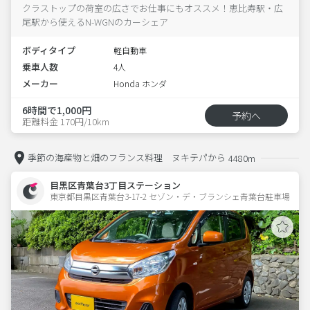
クラストップの荷室の広さでお仕事にもオススメ！恵比寿駅・広
尾駅から使えるN-WGNのカーシェア
ボディタイプ
軽自動車
乗車人数
4人
メーカー
Honda ホンダ
6時間で1,000円
予約へ
距離料金 170円/10km
季節の海産物と畑のフランス料理 ヌキテパから
4480m
目黒区青葉台3丁目ステーション
東京都目黒区青葉台3-17-2 セゾン・デ・ブランシェ青葉台駐車場 