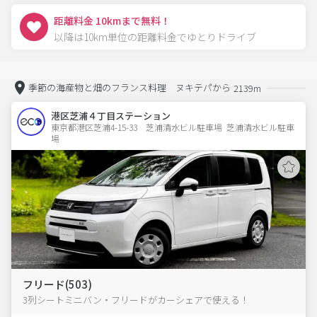
距離料金 10kmまで無料！
以降は10km単位の距離料金でゆとりドライブ
季節の海産物と畑のフランス料理 ヌキテパから
2139m
港区芝浦４丁目ステーション
東京都港区芝浦4-15-33　芝浦清水ビル駐車場  芝浦清水ビル駐車
場
フリード(503)
3列シートミニバン・フリードがカーシェアで使える！