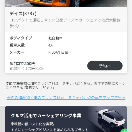
デイズ(3787)
コンパクトで運転しやすい日産デイズのカーシェアは池尻大橋徒
歩9分
ボディタイプ
軽自動車
乗車人数
4人
メーカー
NISSAN 日産
6時間で800円
予約へ
距離料金 170円/10km
季節の海産物と畑のフランス料理 ヌキテパ近くから、おすすめ順にカーシ
ェアの車を3台表示しています。
季節の海産物と畑のフランス料理 ヌキテパ近辺の車をマップで見る
クルマ活用でカーシェアリング事業
車載機の低コスト化を実現。
すぐにカーシェアビジネスを始められるプラット