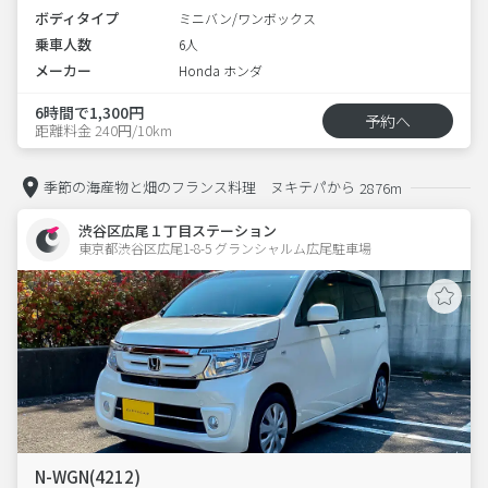
ボディタイプ
ミニバン/ワンボックス
乗車人数
6人
メーカー
Honda ホンダ
6時間で1,300円
予約へ
距離料金 240円/10km
季節の海産物と畑のフランス料理 ヌキテパから
2876m
渋谷区広尾１丁目ステーション
東京都渋谷区広尾1-8-5 グランシャルム広尾駐車場 
N-WGN(4212)