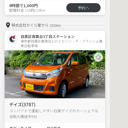
9時間で1,000円
予約へ
距離料金 150円/10km
株式会社かぐら堂から
3334m
目黒区青葉台3丁目ステーション
東京都目黒区青葉台3-17-2 セゾン・デ・ブランシェ青
葉台駐車場 
デイズ(3787)
コンパクトで運転しやすい日産デイズのカーシェアは
池尻大橋徒歩9分