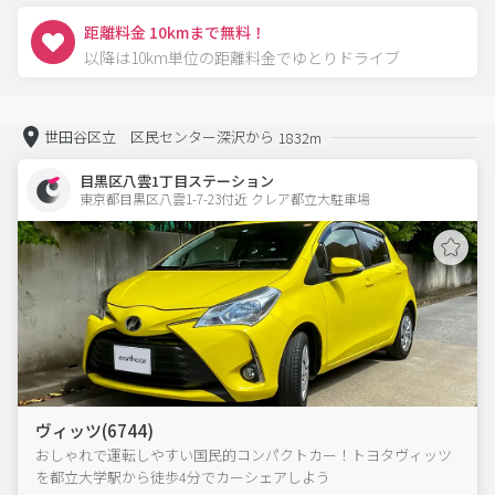
距離料金 10kmまで無料！
以降は10km単位の距離料金でゆとりドライブ
世田谷区立 区民センター深沢から
1832m
目黒区八雲1丁目ステーション
東京都目黒区八雲1-7-23付近 クレア都立大駐車場  
ヴィッツ(6744)
おしゃれで運転しやすい国民的コンパクトカー！トヨタヴィッツ
を都立大学駅から徒歩4分でカーシェアしよう