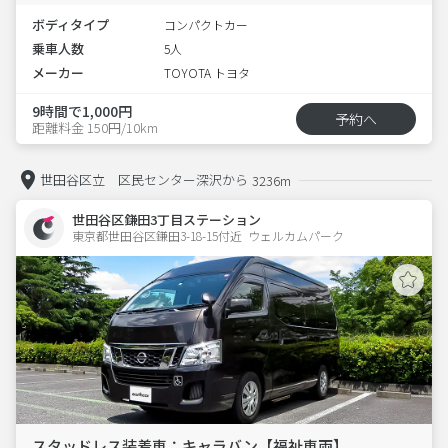
ボディタイプ
コンパクトカー
乗車人数
5人
メーカー
TOYOTA トヨタ
9時間で1,000円
予約へ
距離料金 150円/10km
世田谷区立 区民センター深沢から
3236m
世田谷区鎌田3丁目ステーション
東京都世田谷区鎌田3-18-15付近  ウェルカムパーク
スタッドレス装着車：キャラバン【福祉車両】