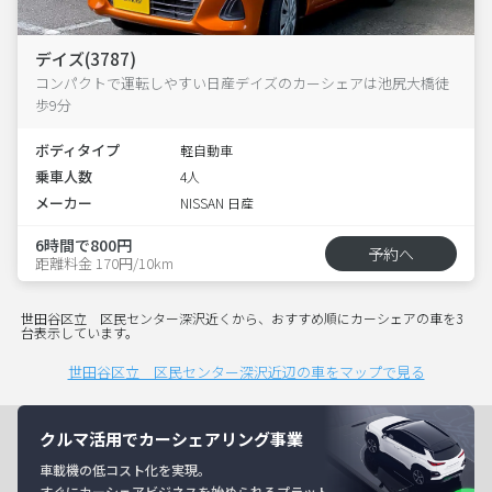
デイズ(3787)
コンパクトで運転しやすい日産デイズのカーシェアは池尻大橋徒
歩9分
ボディタイプ
軽自動車
乗車人数
4人
メーカー
NISSAN 日産
6時間で800円
予約へ
距離料金 170円/10km
世田谷区立 区民センター深沢近くから、おすすめ順にカーシェアの車を3
台表示しています。
世田谷区立 区民センター深沢近辺の車をマップで見る
クルマ活用でカーシェアリング事業
車載機の低コスト化を実現。
すぐにカーシェアビジネスを始められるプラット