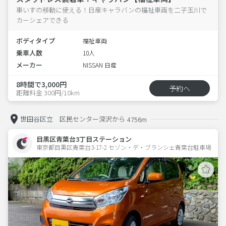
車いすの移動に使える！日産キャラバンの福祉車両を二子玉川で
カーシェアできる
ボディタイプ
福祉車両
乗車人数
10人
メーカー
NISSAN 日産
8時間で3,000円
予約へ
距離料金 300円/10km
世田谷区立 区民センター深沢から
4756m
目黒区青葉台3丁目ステーション
東京都目黒区青葉台3-17-2 セゾン・デ・ブランシェ青葉台駐車場 