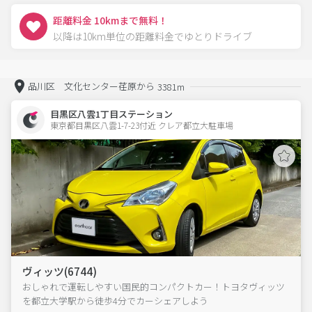
距離料金 10kmまで無料！
以降は10km単位の距離料金でゆとりドライブ
品川区 文化センター荏原から
3381m
目黒区八雲1丁目ステーション
東京都目黒区八雲1-7-23付近 クレア都立大駐車場  
ヴィッツ(6744)
おしゃれで運転しやすい国民的コンパクトカー！トヨタヴィッツ
を都立大学駅から徒歩4分でカーシェアしよう