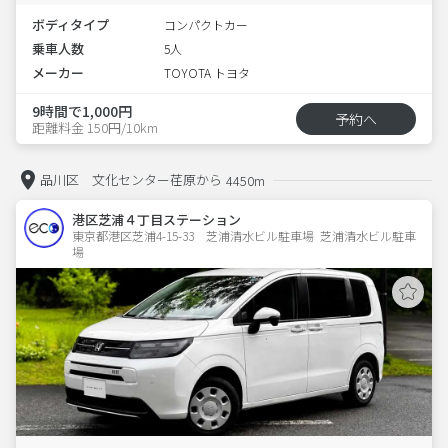
ボディタイプ
コンパクトカー
乗車人数
5人
メーカー
TOYOTA トヨタ
9時間で1,000円
予約へ
距離料金 150円/10km
品川区 文化センター荏原から
4450m
港区芝浦４丁目ステーション
東京都港区芝浦4-15-33　芝浦清水ビル駐車場  芝浦清水ビル駐車
場