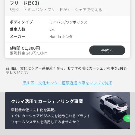
フリード(503)
3列シートミニバン・フリードがカーシェアで使える！
ボディタイプ
ミニバン/ワンボックス
乗車人数
6人
メーカー
Honda ホンダ
6時間で1,300円
予約へ
距離料金 240円/10km
品川区 文化センター荏原近くから、おすすめ順にカーシェアの車を2台表
示しています。
品川区 文化センター荏原近辺の車をマップで見る
クルマ活用でカーシェアリング事業
車載機の低コスト化を実現。
すぐにカーシェアビジネスを始められるプラット
フォームシステムを活用してみませんか？