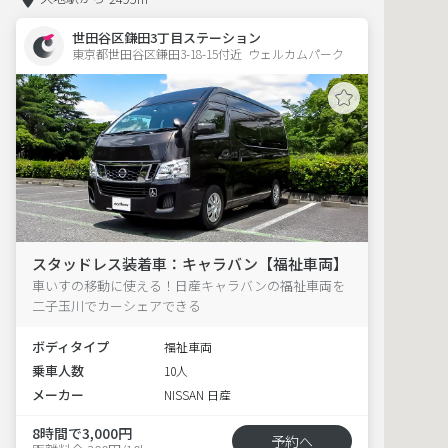
世田谷区鎌田3丁目ステーション
東京都世田谷区鎌田3-18-15付近  ウェルカムパーク
スタッドレス装着車：キャラバン【福祉車両】
車いすの移動に使える！日産キャラバンの福祉車両を
二子玉川でカーシェアできる
ボディタイプ
福祉車両
乗車人数
10人
メーカー
NISSAN 日産
8時間で3,000円
予約へ