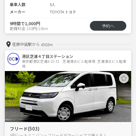
乗車人数
5人
メーカー
TOYOTA トヨタ
9時間で1,000円
予約へ
距離料金 150円/10km
荏原中延駅から
4503m
港区芝浦４丁目ステーション
東京都港区芝浦4-15-33　芝浦清水ビル駐車場  芝浦清水ビル駐車
場
フリード(503)
3列シートミニバン・フリードがカーシェアで使える！