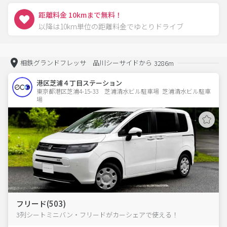
距離料金 10kmまで無料！
以降は10km単位の距離料金でゆとりドライブ
相鉄グランドフレッサ 品川シーサイドから
3286m
港区芝浦４丁目ステーション
東京都港区芝浦4-15-33　芝浦清水ビル駐車場  芝浦清水ビル駐車
場
フリード(503)
3列シートミニバン・フリードがカーシェアで使える！