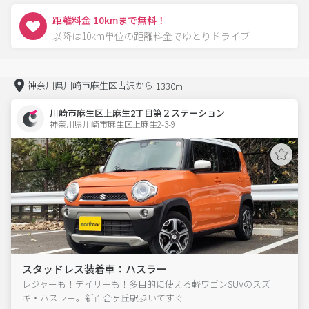
距離料金 10kmまで無料！
以降は10km単位の距離料金でゆとりドライブ
神奈川県川崎市麻生区古沢から
1330m
川崎市麻生区上麻生2丁目第２ステーション
神奈川県川崎市麻生区上麻生2-3-9  
スタッドレス装着車：ハスラー
レジャーも！デイリーも！多目的に使える軽ワゴンSUVのスズ
キ・ハスラー。新百合ヶ丘駅歩いてすぐ！