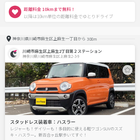
距離料金 10kmまで無料！
以降は10km単位の距離料金でゆとりドライブ
神奈川県川崎市麻生区上麻生一丁目から
308m
川崎市麻生区上麻生2丁目第２ステーション
神奈川県川崎市麻生区上麻生2-3-9  
スタッドレス装着車：ハスラー
レジャーも！デイリーも！多目的に使える軽ワゴンSUVのスズ
キ・ハスラー。新百合ヶ丘駅歩いてすぐ！