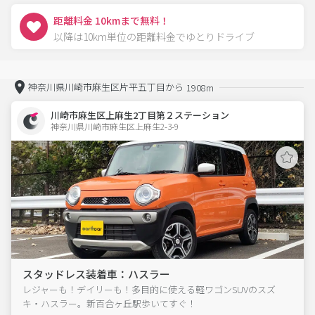
距離料金 10kmまで無料！
以降は10km単位の距離料金でゆとりドライブ
神奈川県川崎市麻生区片平五丁目から
1908m
川崎市麻生区上麻生2丁目第２ステーション
神奈川県川崎市麻生区上麻生2-3-9  
スタッドレス装着車：ハスラー
レジャーも！デイリーも！多目的に使える軽ワゴンSUVのスズ
キ・ハスラー。新百合ヶ丘駅歩いてすぐ！