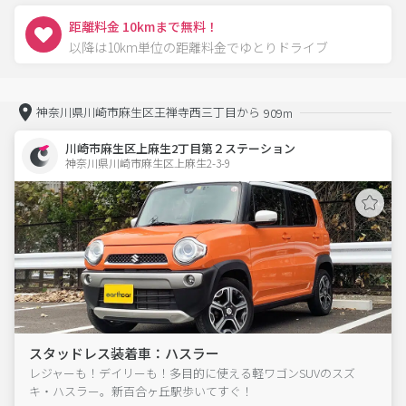
距離料金 10kmまで無料！
以降は10km単位の距離料金でゆとりドライブ
神奈川県川崎市麻生区王禅寺西三丁目から
909m
川崎市麻生区上麻生2丁目第２ステーション
神奈川県川崎市麻生区上麻生2-3-9  
スタッドレス装着車：ハスラー
レジャーも！デイリーも！多目的に使える軽ワゴンSUVのスズ
キ・ハスラー。新百合ヶ丘駅歩いてすぐ！