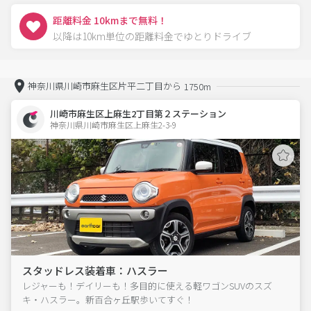
距離料金 10kmまで無料！
以降は10km単位の距離料金でゆとりドライブ
神奈川県川崎市麻生区片平二丁目から
1750m
川崎市麻生区上麻生2丁目第２ステーション
神奈川県川崎市麻生区上麻生2-3-9  
スタッドレス装着車：ハスラー
レジャーも！デイリーも！多目的に使える軽ワゴンSUVのスズ
キ・ハスラー。新百合ヶ丘駅歩いてすぐ！