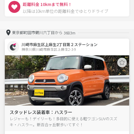
距離料金 10kmまで無料！
以降は10km単位の距離料金でゆとりドライブ
東京都町田市鶴川六丁目から
3683m
川崎市麻生区上麻生2丁目第２ステーション
神奈川県川崎市麻生区上麻生2-3-9  
スタッドレス装着車：ハスラー
レジャーも！デイリーも！多目的に使える軽ワゴンSUVのスズ
キ・ハスラー。新百合ヶ丘駅歩いてすぐ！