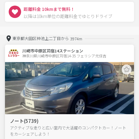
距離料金 10kmまで無料！
以降は10km単位の距離料金でゆとりドライブ
東京都大田区仲池上二丁目から
3974m
川崎市中原区苅宿14ステーション
神奈川県川崎市中原区苅宿14-35 フェリシア元住吉 
ノート(5739)
アクティブな走りと広い室内で大活躍のコンパクトカー！ノート
をカーシェアしよう！