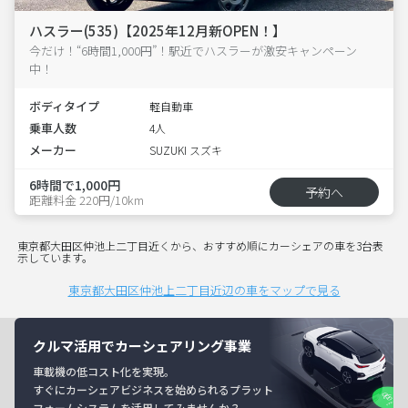
ハスラー(535)【2025年12月新OPEN！】
今だけ！“6時間1,000円”！駅近でハスラーが激安キャンペーン
中！
ボディタイプ
軽自動車
乗車人数
4人
メーカー
SUZUKI スズキ
6時間で1,000円
予約へ
距離料金 220円/10km
東京都大田区仲池上二丁目近くから、おすすめ順にカーシェアの車を3台表
示しています。
東京都大田区仲池上二丁目近辺の車をマップで見る
クルマ活用でカーシェアリング事業
車載機の低コスト化を実現。
すぐにカーシェアビジネスを始められるプラット
フォームシステムを活用してみませんか？