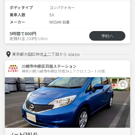
ボディタイプ
コンパクトカー
乗車人数
5人
メーカー
NISSAN 日産
5時間で800円
予約へ
距離料金 200円/10km
東京都大田区仲池上二丁目から
4043m
川崎市中原区苅宿ステーション
神奈川県川崎市中原区苅宿34-1 アクロスコート刈宿 
ノート(3914)