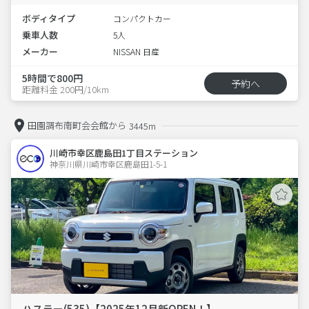
ボディタイプ
コンパクトカー
乗車人数
5人
メーカー
NISSAN 日産
5時間で800円
予約へ
距離料金 200円/10km
田園調布南町会会館から
3445m
川崎市幸区鹿島田1丁目ステーション
神奈川県川崎市幸区鹿島田1-5-1  
ハスラー(535)【2025年12月新OPEN！】