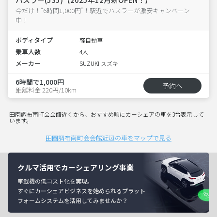
今だけ！“6時間1,000円”！駅近でハスラーが激安キャンペーン
中！
ボディタイプ
軽自動車
乗車人数
4人
メーカー
SUZUKI スズキ
6時間で1,000円
予約へ
距離料金 220円/10km
田園調布南町会会館近くから、おすすめ順にカーシェアの車を3台表示して
います。
田園調布南町会会館近辺の車をマップで見る
クルマ活用でカーシェアリング事業
車載機の低コスト化を実現。
すぐにカーシェアビジネスを始められるプラット
フォームシステムを活用してみませんか？