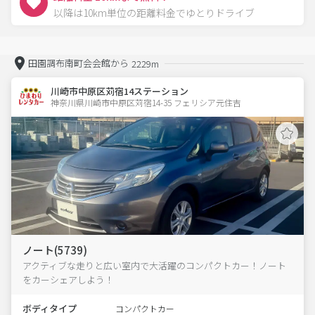
以降は10km単位の距離料金でゆとりドライブ
田園調布南町会会館から
2229m
川崎市中原区苅宿14ステーション
神奈川県川崎市中原区苅宿14-35 フェリシア元住吉 
ノート(5739)
アクティブな走りと広い室内で大活躍のコンパクトカー！ノート
をカーシェアしよう！
ボディタイプ
コンパクトカー