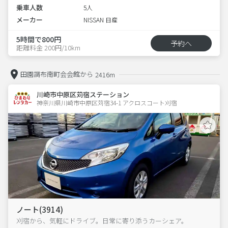
乗車人数
5人
メーカー
NISSAN 日産
5時間で800円
予約へ
距離料金 200円/10km
田園調布南町会会館から
2416m
川崎市中原区苅宿ステーション
神奈川県川崎市中原区苅宿34-1 アクロスコート刈宿 
ノート(3914)
刈宿から、気軽にドライブ。日常に寄り添うカーシェア。