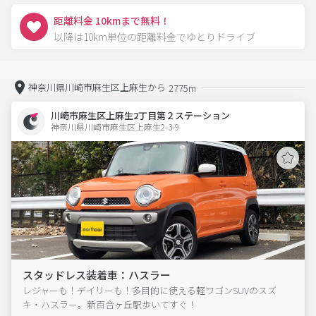
距離料金 10kmまで無料！
以降は10km単位の距離料金でゆとりドライブ
神奈川県川崎市麻生区上麻生から
2775m
川崎市麻生区上麻生2丁目第２ステーション
神奈川県川崎市麻生区上麻生2-3-9  
スタッドレス装着車：ハスラー
レジャーも！デイリーも！多目的に使える軽ワゴンSUVのスズ
キ・ハスラー。新百合ヶ丘駅歩いてすぐ！