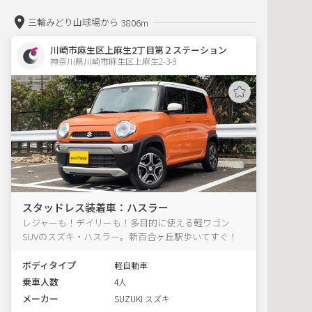
三輪みどり山球場から
3806m
川崎市麻生区上麻生2丁目第２ステーション
神奈川県川崎市麻生区上麻生2-3-9  
スタッドレス装着車：ハスラー
レジャーも！デイリーも！多目的に使える軽ワゴン
SUVのスズキ・ハスラー。新百合ヶ丘駅歩いてすぐ！
ボディタイプ
軽自動車
乗車人数
4人
メーカー
SUZUKI スズキ