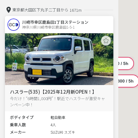
東京都大田区下丸子二丁目から
1671m
川崎市幸区鹿島田1丁目ステーション
神奈川県川崎市幸区鹿島田1-5-1  
ハスラー(535)【2025年12月新OPEN！】
今だけ！“6時間1,000円”！駅近でハスラーが激安キャ
ンペーン中！
ボディタイプ
軽自動車
乗車人数
4人
メーカー
SUZUKI スズキ