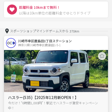
距離料金 10kmまで無料！
以降は10km単位の距離料金でゆとりドライブ
スポーツショップマインドゲームスから
3704m
川崎市幸区鹿島田1丁目ステーション
神奈川県川崎市幸区鹿島田1-5-1  
ハスラー(535)【2025年12月新OPEN！】
今だけ！“6時間1,000円”！駅近でハスラーが激安キャンペーン
中！