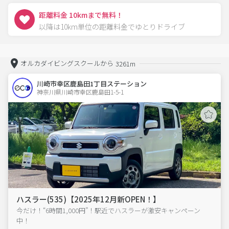
距離料金 10kmまで無料！
以降は10km単位の距離料金でゆとりドライブ
オルカダイビングスクールから
3261m
川崎市幸区鹿島田1丁目ステーション
神奈川県川崎市幸区鹿島田1-5-1  
ハスラー(535)【2025年12月新OPEN！】
今だけ！“6時間1,000円”！駅近でハスラーが激安キャンペーン
中！