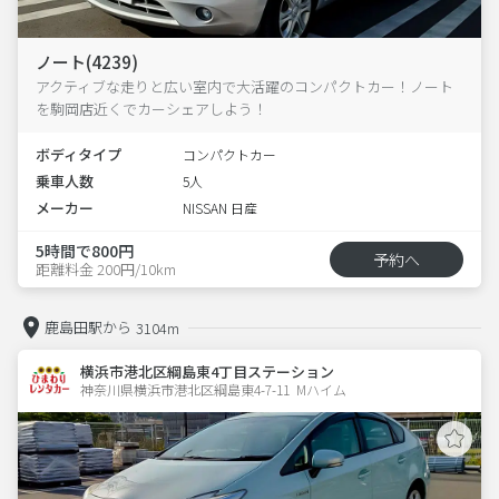
ノート(4239)
アクティブな走りと広い室内で大活躍のコンパクトカー！ノート
を駒岡店近くでカーシェアしよう！
ボディタイプ
コンパクトカー
乗車人数
5人
メーカー
NISSAN 日産
5時間で800円
予約へ
距離料金 200円/10km
鹿島田駅から
3104m
横浜市港北区綱島東4丁目ステーション
神奈川県横浜市港北区綱島東4-7-11  Mハイム