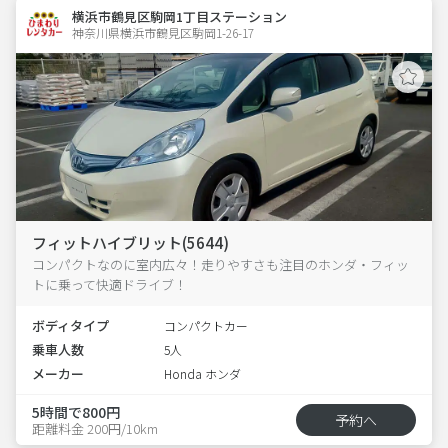
横浜市鶴見区駒岡1丁目ステーション
神奈川県横浜市鶴見区駒岡1-26-17  
フィットハイブリット(5644)
コンパクトなのに室内広々！走りやすさも注目のホンダ・フィッ
トに乗って快適ドライブ！
ボディタイプ
コンパクトカー
乗車人数
5人
メーカー
Honda ホンダ
5時間で800円
予約へ
距離料金 200円/10km