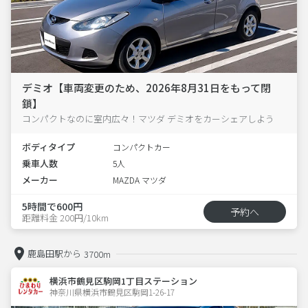
デミオ【車両変更のため、2026年8月31日をもって閉
鎖】
コンパクトなのに室内広々！マツダ デミオをカーシェアしよう
ボディタイプ
コンパクトカー
乗車人数
5人
メーカー
MAZDA マツダ
5時間で600円
予約へ
距離料金 200円/10km
鹿島田駅から
3700m
横浜市鶴見区駒岡1丁目ステーション
神奈川県横浜市鶴見区駒岡1-26-17  