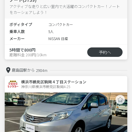
アクティブな走りと広い室内で大活躍のコンパクトカー！ノート
をカーシェアしよう！
ボディタイプ
コンパクトカー
乗車人数
5人
メーカー
NISSAN 日産
5時間で800円
予約へ
距離料金 200円/10km
鹿島田駅から
2984m
横浜市鶴見区駒岡４丁目ステーション
神奈川県横浜市鶴見区駒岡4-25  