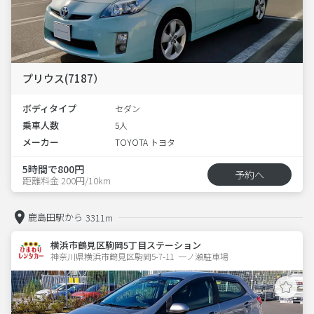
プリウス(7187）
ボディタイプ
セダン
乗車人数
5人
メーカー
TOYOTA トヨタ
5時間で800円
予約へ
距離料金 200円/10km
鹿島田駅から
3311m
横浜市鶴見区駒岡5丁目ステーション
神奈川県横浜市鶴見区駒岡5-7-11  一ノ瀬駐車場