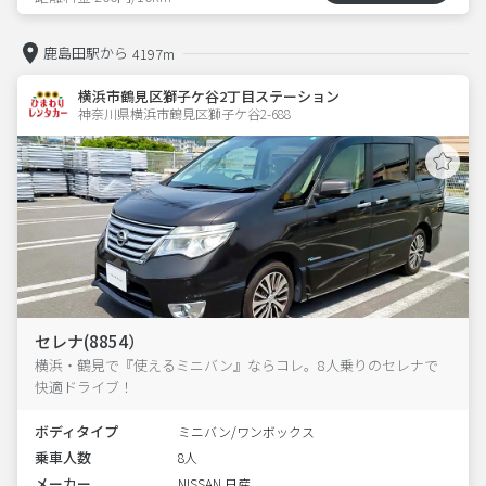
鹿島田駅から
4197m
横浜市鶴見区獅子ケ谷2丁目ステーション
神奈川県横浜市鶴見区獅子ケ谷2-688  
セレナ(8854）
横浜・鶴見で『使えるミニバン』ならコレ。8人乗りのセレナで
快適ドライブ！
ボディタイプ
ミニバン/ワンボックス
乗車人数
8人
メーカー
NISSAN 日産