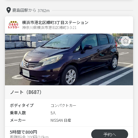
鹿島田駅から
3762m
横浜市港北区樽町3丁目ステーション
神奈川県横浜市港北区樽町3-3-21  
ノート（8687）
ボディタイプ
コンパクトカー
乗車人数
5人
メーカー
NISSAN 日産
5時間で800円
予約へ
距離料金 200円/10km