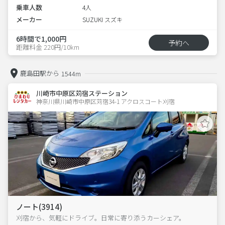
乗車人数
4人
メーカー
SUZUKI スズキ
6時間で1,000円
予約へ
距離料金 220円/10km
鹿島田駅から
1544m
川崎市中原区苅宿ステーション
神奈川県川崎市中原区苅宿34-1 アクロスコート刈宿 
ノート(3914)
刈宿から、気軽にドライブ。日常に寄り添うカーシェア。